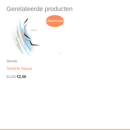
Gerelateerde producten
Oorspronkelijke
Huidige
Uitverkoop!
prijs
prijs
was:
is:
€2,50.
€2,00.
Sterkte
Sterkte blauw
€
2,50
€
2,00